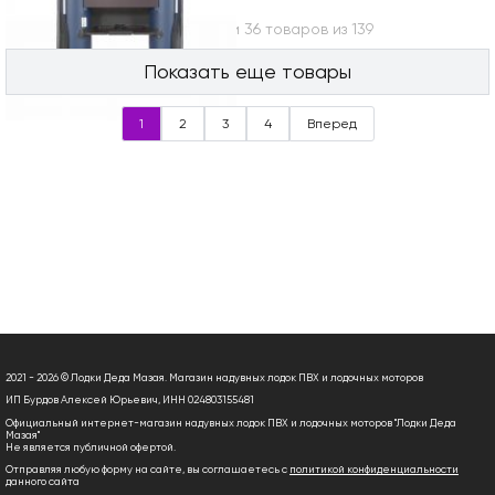
Вы посмотрели 36 товаров из 139
Показать еще товары
1
2
3
4
Вперед
2021 - 2026 © Лодки Деда Мазая. Магазин надувных лодок ПВХ и лодочных моторов
ИП Бурдов Алексей Юрьевич, ИНН 024803155481
Официальный интернет-магазин надувных лодок ПВХ и лодочных моторов "Лодки Деда
Мазая"
Не является публичной офертой.
Отправляя любую форму на сайте, вы соглашаетесь с
политикой конфиденциальности
данного сайта