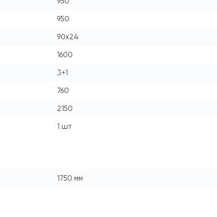
950
950
90x24
1600
3+1
760
2150
1 шт
1750 мм