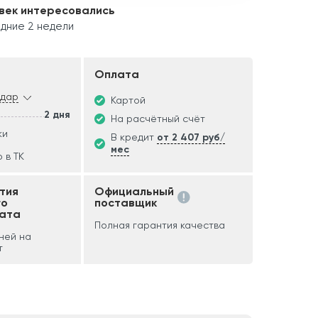
век интересовались
дние 2 недели
Оплата
одар
Картой
2 дня
На расчётный счёт
ки
В кредит
от 2 407 руб/
мес
 в ТК
тия
Официальный
го
поставщик
ата
Полная гарантия качества
дней на
т