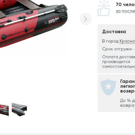
70 чело
за после
Доставка
В город
Красн
Срок отгрузки
Оплата достав
производится
самостоятельно
Гаран
легко
возвр
До 14 
возвра