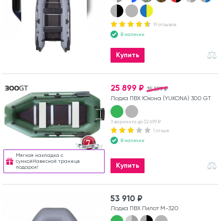
19 отзывов
В наличии
Купить
25 899 ₽
35 599 ₽
Лодка ПВХ Юкона (YUKONA) 300 GT
3 варианта до 32 699 ₽
1 отзыв
В наличии
Мягкая накладка с
сумкойНавесной транецв
Купить
подарок!
53 910 ₽
Лодка ПВХ Пилот М-320