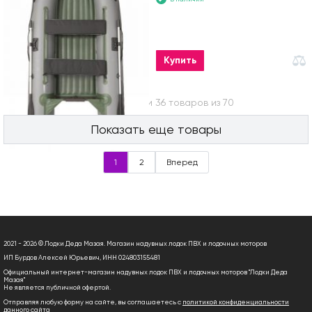
Купить
Вы посмотрели 36 товаров из 70
Показать еще товары
1
2
Вперед
2021 - 2026 © Лодки Деда Мазая. Магазин надувных лодок ПВХ и лодочных моторов
ИП Бурдов Алексей Юрьевич, ИНН 024803155481
Официальный интернет-магазин надувных лодок ПВХ и лодочных моторов "Лодки Деда
Мазая"
Не является публичной офертой.
Отправляя любую форму на сайте, вы соглашаетесь с
политикой конфиденциальности
данного сайта