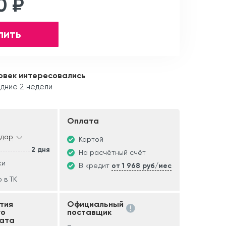
0 ₽
пить
овек интересовались
дние 2 недели
Оплата
одар
Картой
2 дня
На расчётный счёт
ки
В кредит
от 1 968 руб/мес
 в ТК
тия
Официальный
го
поставщик
ата