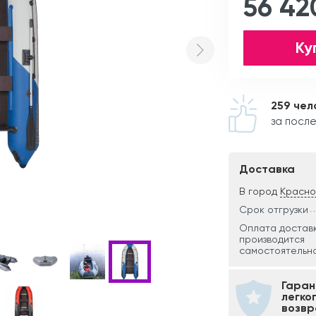
56 42
Ку
259 чел
за после
Доставка
В город
Красн
Срок отгрузки
Оплата достав
производится
самостоятельно
Гаран
легко
возвр