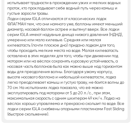
испытывает трудности в прохождении узких и мелких водных
проток, кто прокладывает себе водный путь через камыш и
густые заросли травы.
Лодки серии IGLA отличаются от классических лодок
ФЛАГМАН тем, что они намного уже, баллоны имеют меньший
диаметр, носовой баллон острее и вытянут вверх. Все лодки
серии IGLA имеют надувные днища низкого давления (НДНД),
умеренно или мало килевые. Средняя или малая
килеватасть (почти плоское дно) придано лодкам для того,
чтобы проходить мелкие места на воде. Малая килеватасть
оставлена в этих моделях для того, чтобы при движении под
мотором или на вёслах сохранять курсовую устойчивость, а
носовая часть баллонов была как можно выше над горизонтом
воды для преодоления волны. Благодаря узкому корпусу,
высоте носового баллона и небольшой килеватости, лодка
легко преодолевает камыш и густую траву, не боится волны до
70 см. На испытаниях лодка показала, что её можно
эксплуатировать под моторами от 5 до 20 л./с., при этом,
максимальная скорость с одним шкипером 49 км/ч. Лодка на
вёслах хорошо управляема и прекрасно скользит по воде. Все
лодки серии IGLA снабжены опорными пластинами Fast Sliding
(быстрое скольжение).