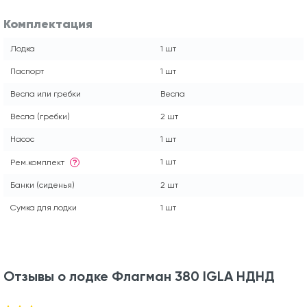
Комплектация
Лодка
1 шт
Паспорт
1 шт
Весла или гребки
Весла
Весла (гребки)
2 шт
Насос
1 шт
1 шт
Рем.комплект
?
Банки (сиденья)
2 шт
Сумка для лодки
1 шт
Отзывы о лодке Флагман 380 IGLA НДНД