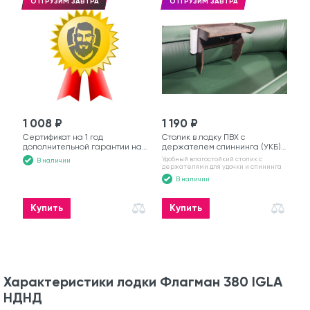
ОТГРУЗИМ ЗАВТРА
ОТГРУЗИМ ЗАВТРА
1 008 ₽
1 190 ₽
Сертификат на 1 год
Столик в лодку ПВХ с
дополнительной гарантии на
держателем спиннинга (УКБ)
моторную лодку
№6
Удобный влагостойкий столик с
В наличии
держателями для удочки и спининга
В наличии
Купить
Купить
Характеристики лодки Флагман 380 IGLA
НДНД