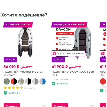
Хотите подешевле?
ОТГРУЗИМ ЗАВТРА
АКЦИЯ ДО 15 СЕНТЯБРЯ
АКЦ
6 подарков на выбор
-4790 ₽
-3100 ₽
-63
56 010 ₽
41 900 ₽
61 
60 800 ₽
45 000 ₽
Лодка ПВХ Ривьера 3400 СК
Лодка ПВХ DRAGON 3200 Sport
Лодк
компакт
СКК
НДН
слань-книжка киль
В наличии
с над
49 отзывов
В
В наличии
Купить
Купить
Ку