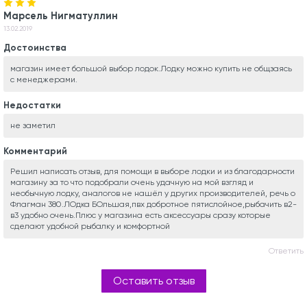
Марсель Нигматуллин
13.02.2019
Достоинства
магазин имеет большой выбор лодок.Лодку можно купить не общзаясь
с менеджерами.
Недостатки
не заметил
Комментарий
Решил написать отзыв, для помощи в выборе лодки и из благодарности
магазину за то что подобрали очень удачную на мой взгляд и
необычную лодку, аналогов не нашёл у других производителей, речь о
Флагман 380.ЛОдка БОльшая,пвх добротное пятислойное,рыбачить в2-
в3 удобно очень.Плюс у магазина есть аксессуары сразу которые
сделают удобной рыбалку и комфортной
Ответить
Оставить отзыв