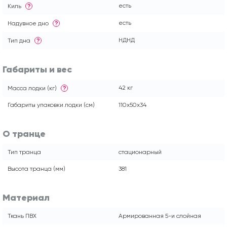
есть
Киль
?
есть
Надувное дно
?
НДНД
Тип дна
?
Габариты и вес
42 кг
Масса лодки (кг)
?
Габариты упаковки лодки (см)
110x50x34
О транце
Тип транца
стационарный
Высота транца (мм)
381
Материал
Ткань ПВХ
Армированная 5-и слойная