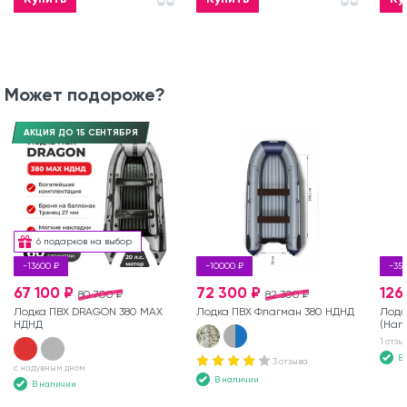
Может подороже?
АКЦИЯ ДО 15 СЕНТЯБРЯ
6 подарков на выбор
-13600 ₽
-10000 ₽
-35
67 100 ₽
72 300 ₽
126
80 700 ₽
82 300 ₽
Лодка ПВХ DRAGON 380 MAX
Лодка ПВХ Флагман 380 НДНД
Лодо
НДНД
(Hang
1 отзы
В
3 отзыва
с надувным дном
В наличии
В наличии