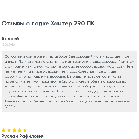
Отзывы о лодке Хантер 290 ЛК
Андрей
13.06.2016
Основными критериями пр выборе был хороший киль и защищенное
днище. По итогу могу сказать, что маневрирует лодка хорошо. При этом
стоит заметиь что мой мотор не обладает особо высокой мощности. Тем
не менее и на глисер выходит неплохо. Качественное днище
рассчитано на наше мелководье. В принцпе по плотности ткани
нареканий нет, хоя пока что не было случаев чтобы я напоролся на
коряги. К слову стоит сказать о ремонтном наборе. Если вдург что-то
случится заплатки там есть. Да и гарантия на лодку приличная по
сроку. Иными словами, от лодки осталось хорошее впечатление.
Думаю теперь обновить мотор на более мощный, наверно возьму тоже
здесь.
Руслан Рафилович