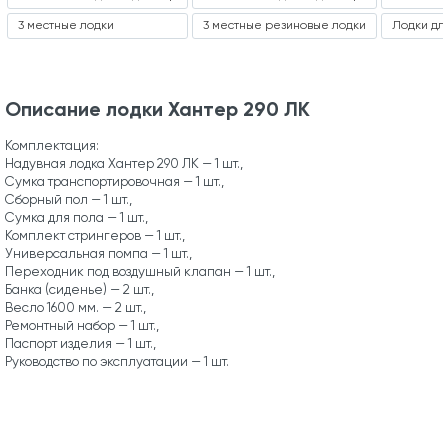
3 местные лодки
3 местные резиновые лодки
Лодки дл
Описание лодки Хантер 290 ЛК
Комплектация:
Надувная лодка Хантер 290 ЛК — 1 шт.,
Сумка транспортировочная — 1 шт.,
Сборный пол — 1 шт.,
Сумка для пола — 1 шт.,
Комплект стрингеров — 1 шт.,
Универсальная помпа — 1 шт.,
Переходник под воздушный клапан — 1 шт.,
Банка (сиденье) — 2 шт.,
Весло 1600 мм. — 2 шт.,
Ремонтный набор — 1 шт.,
Паспорт изделия — 1 шт.,
Руководство по эксплуатации — 1 шт.