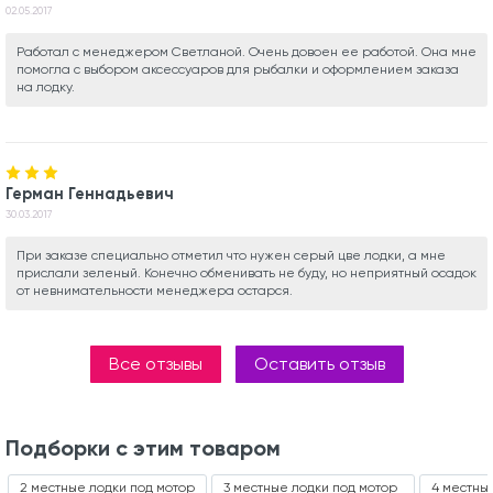
02.05.2017
Работал с менеджером Светланой. Очень довоен ее работой. Она мне
помогла с выбором аксессуаров для рыбалки и оформлением заказа
на лодку.
Герман Геннадьевич
30.03.2017
При заказе специально отметил что нужен серый цве лодки, а мне
прислали зеленый. Конечно обменивать не буду, но неприятный осадок
от невнимательности менеджера остарся.
Все отзывы
Оставить отзыв
Подборки с этим товаром
2 местные лодки под мотор
3 местные лодки под мотор
4 местны