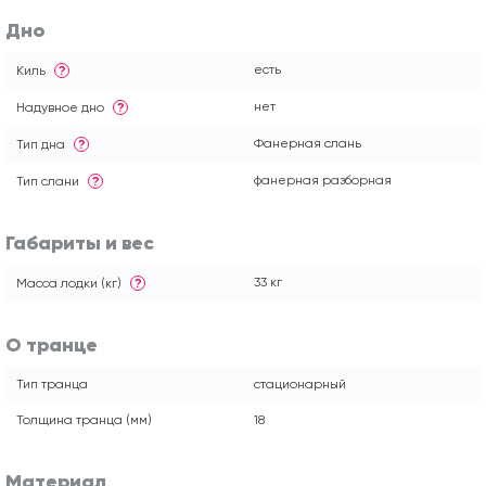
Дно
есть
Киль
?
нет
Надувное дно
?
Фанерная слань
Тип дна
?
фанерная разборная
Тип слани
?
Габариты и вес
33 кг
Масса лодки (кг)
?
О транце
Тип транца
стационарный
Толщина транца (мм)
18
Материал