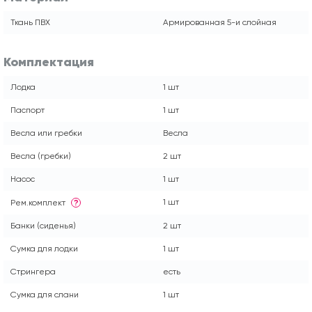
Ткань ПВХ
Армированная 5-и слойная
Комплектация
Лодка
1 шт
Паспорт
1 шт
Весла или гребки
Весла
Весла (гребки)
2 шт
Насос
1 шт
1 шт
Рем.комплект
?
Банки (сиденья)
2 шт
Сумка для лодки
1 шт
Стрингера
есть
Сумка для слани
1 шт