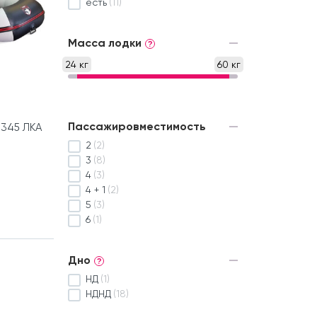
есть
(11)
Масса лодки
?
24 кг
60 кг
Пассажировместимость
 345 ЛКА
2
(2)
3
(8)
4
(3)
4 + 1
(2)
5
(3)
6
(1)
Дно
?
НД
(1)
НДНД
(18)