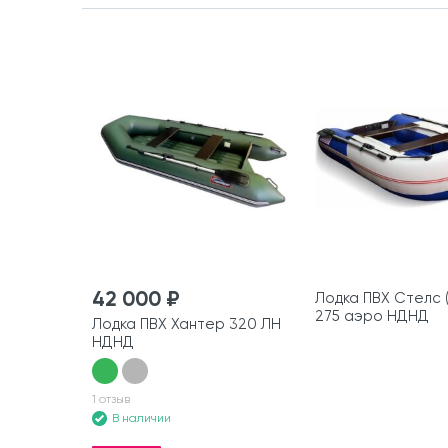
42 000 ₽
Лодка ПВХ Стелс (
275 аэро НДНД
Лодка ПВХ Хантер 320 ЛН
НДНД
1 отзыв
В наличии