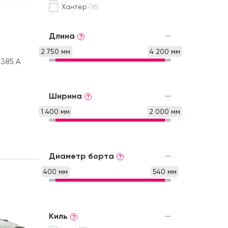
Хантер
(16)
Длина
?
2 750 мм
4 200 мм
385 А
Ширина
?
1 400 мм
2 000 мм
Диаметр борта
?
400 мм
540 мм
Киль
?