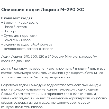
Описание лодки Лоцман М-290 ЖС
В комплект входят:
+ 2 алюминиевых весла
+ Насос 5 литров
+ Паспорт
+ Сумка для переноски
+ Ремонтный набор
+ сиденья из водостойкой фанеры
+ комплектность согласно модели
Лодки Лоцман 290, 300, 320 и 340 серии М имеют килевое V-
образное дно и нос.
Данный конструктив обеспечивает спортивный внешний вид, и дает
возможность быстро развивать максимальную скорость. Острый нос
так помогает мягко и быстро проходить волны.
Подготовка лодки к выходу на воду составляет несколько минут, и
вполне комфортно выполняет одним человеком. Лодки Лоцман
Серии М являются отличным вариантом для рыбалки, охоты и
семейного отдыха, т.к. их вес, технические характеристи и удобство
сборки/разборки выгодно выделяют данную серию среди
конкурентов в этом классе.