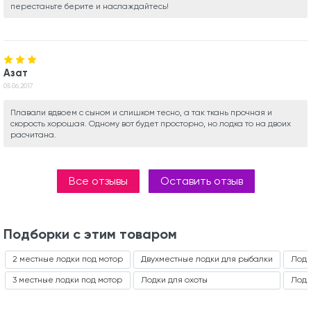
перестаньте берите и наслаждайтесь!
Азат
05.06.2017
Плавали вдвоем с сыном и слишком тесно, а так ткань прочная и
скорость хорошая. Одному вот будет просторно, но лодка то на двоих
расчитана.
Все отзывы
Оставить отзыв
Подборки с этим товаром
2 местные лодки под мотор
Двухместные лодки для рыбалки
Лодк
3 местные лодки под мотор
Лодки для охоты
Лодк