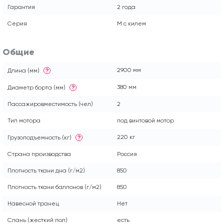
Гарантия
2 года
Серия
М с килем
Общие
2900 мм
Длина (мм)
?
380 мм
Диаметр борта (мм)
?
Пассажировместимость (чел)
2
Тип мотора
под винтовой мотор
220 кг
Грузоподъемность (кг)
?
Страна производства
Россия
Плотность ткани дна (г/м2)
850
Плотность ткани баллонов (г/м2)
850
Навесной транец
Нет
Слань (жесткий пол)
есть