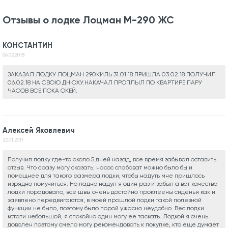
Отзывы о лодке Лоцман М-290 ЖС
КОНСТАНТИН
06.02.2018
ЗАКАЗАЛ ЛОДКУ ЛОЦМАН 290КИЛЬ 31.01.18 ПРИШЛА 03.02.18 ПОЛУЧИЛ
06.02.18 НА СВОЮ ДНЮХУ.НАКАЧАЛ ПРОПЛЫЛ ПО КВАРТИРЕ ПАРУ
ЧАСОВ ВСЕ ПОКА ОКЕЙ.
Алексей Яковлевич
22.01.2017
Получил лодку где-то около 5 дней назад, все время забывал оставить
отзыв. Что сразу могу сказать: насос слабоват можно было бы и
помощнее для такого размера лодки, чтобы надуть мне пришлось
изрядно помучиться. Но ладно надул я один раз и забыл а вот качество
лодки порадовало, все швы очень достойно проклеены сиденья как и
заявлено передвигаются, в моей прошлой лодки такой полезной
функции не было, поэтому было порой ужасно неудобно. Вес лодки
кстати небольшой, я спокойно один могу ее таскать. Лодкой я очень
доволен поэтому смело могу рекомендовать к покупке, кто еще думает