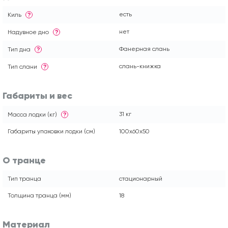
есть
Киль
?
нет
Надувное дно
?
Фанерная слань
Тип дна
?
слань-книжка
Тип слани
?
Габариты и вес
31 кг
Масса лодки (кг)
?
Габариты упаковки лодки (см)
100х60х50
О транце
Тип транца
стационарный
Толщина транца (мм)
18
Материал