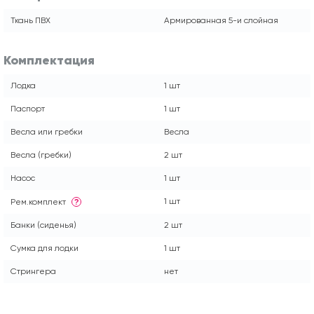
Ткань ПВХ
Армированная 5-и слойная
Комплектация
Лодка
1 шт
Паспорт
1 шт
Весла или гребки
Весла
Весла (гребки)
2 шт
Насос
1 шт
1 шт
Рем.комплект
?
Банки (сиденья)
2 шт
Сумка для лодки
1 шт
Стрингера
нет