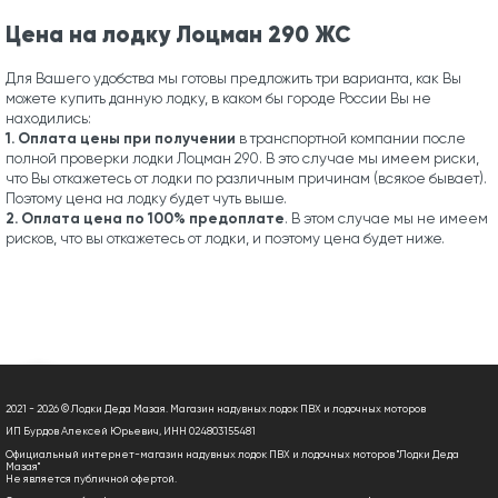
Цена на лодку Лоцман 290 ЖС
Для Вашего удобства мы готовы предложить три варианта, как Вы
можете купить данную лодку, в каком бы городе России Вы не
находились:
1. Оплата цены при получении
в транспортной компании после
полной проверки лодки Лоцман 290. В это случае мы имеем риски,
что Вы откажетесь от лодки по различным причинам (всякое бывает).
Поэтому цена на лодку будет чуть выше.
2. Оплата цена по 100% предоплате
. В этом случае мы не имеем
рисков, что вы откажетесь от лодки, и поэтому цена будет ниже.
2021 - 2026 © Лодки Деда Мазая. Магазин надувных лодок ПВХ и лодочных моторов
ИП Бурдов Алексей Юрьевич, ИНН 024803155481
Официальный интернет-магазин надувных лодок ПВХ и лодочных моторов "Лодки Деда
Мазая"
Не является публичной офертой.