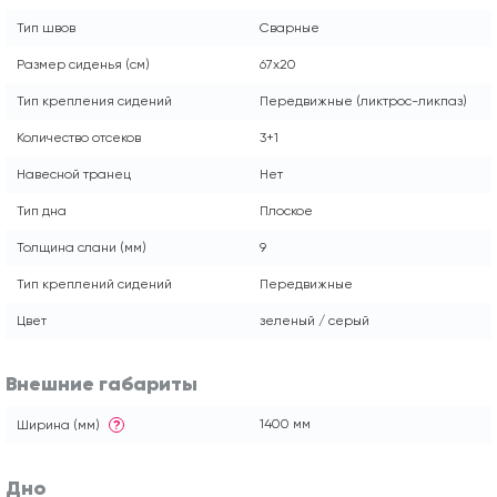
Тип швов
Сварные
Размер сиденья (см)
67х20
Тип крепления сидений
Передвижные (ликтрос-ликпаз)
Количество отсеков
3+1
Навесной транец
Нет
Тип дна
Плоское
Толщина слани (мм)
9
Тип креплений сидений
Передвижные
Цвет
зеленый / серый
Внешние габариты
1400 мм
Ширина (мм)
?
Дно