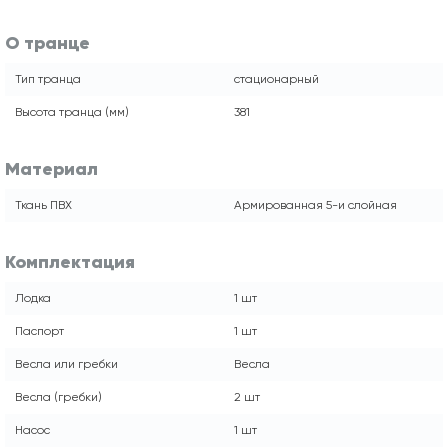
О транце
Тип транца
стационарный
Высота транца (мм)
381
Материал
Ткань ПВХ
Армированная 5-и слойная
Комплектация
Лодка
1 шт
Паспорт
1 шт
Весла или гребки
Весла
Весла (гребки)
2 шт
Насос
1 шт