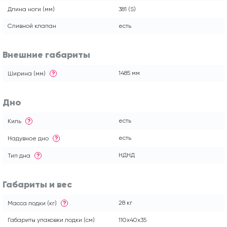
Длина ноги (мм)
381 (S)
Сливной клапан
есть
Внешние габариты
1485 мм
Ширина (мм)
?
Дно
есть
Киль
?
есть
Надувное дно
?
НДНД
Тип дна
?
Габариты и вес
28 кг
Масса лодки (кг)
?
Габариты упаковки лодки (см)
110x40x35