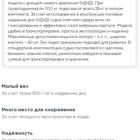
модель с днищем низкого давления (НДНД). При
грузоподъемности 300 кг лодка весит всего 28 кг в полном
комплекте. За счет использования в конструкции килевое
надувное дно (НДНД) судно смягчает удары волн на
глиссировании и эффективно гасит вибрации корпуса. Модель
удобна в транспортировке, проста в эксплуатации и надежна.
Максимально допустимая мощность мотора – 6 л. с., ширина
кокпита – 62 см. Эта лодка прекрасно подходит для рыбалки. В
стандартной комплектации судно поставляется с веслами,
банками, ножной помпой, ремонтным набором и тканевой
сумкой для транспортировки и хранения.
Малый вес
За счёт ткани 850 г/м² и надувному дну
Много место для снаряжения
За счёт большого пространства в лодке
Надёжность
Дополнительная защита по килю и концам баллонов