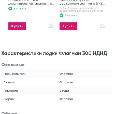
Сертификат на 1 год
Столик в лодку ПВХ с
дополнительной гарантии на
держателем спиннинга (УКБ)
моторную лодку
№6
Удобный влагостойкий столик с
В наличии
держателями для удочки и спининга
В наличии
Купить
Купить
Характеристики лодки Флагман 300 НДНД
Основные
Производитель
Флагман
Модель
Флагман
Гарантия
2 года
Серия
Флагман
Общие