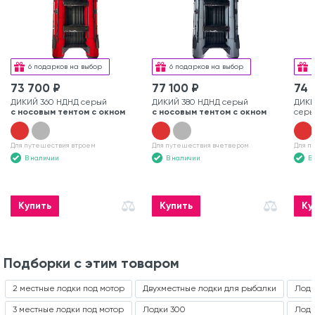
6 подарков на выбор
6 подарков на выбор
73 700 ₽
77 100 ₽
74 
ДИКИЙ 360 НДНД серый
ДИКИЙ 380 НДНД серый
ДИКИ
с носовым тентом с окном
с носовым тентом с окном
серы
Для путешествия втроем
Для путешествия вчетвером
Для п
В наличии
В наличии
В
Купить
Купить
Ку
Подборки с этим товаром
2 местные лодки под мотор
Двухместные лодки для рыбалки
Лодк
3 местные лодки под мотор
Лодки 300
Лодк