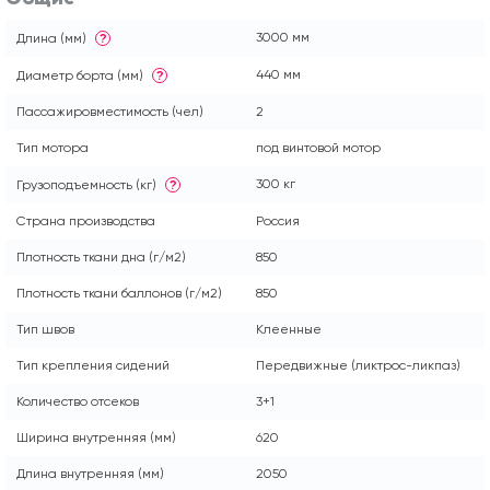
3000 мм
Длина (мм)
?
440 мм
Диаметр борта (мм)
?
Пассажировместимость (чел)
2
Тип мотора
под винтовой мотор
300 кг
Грузоподъемность (кг)
?
Страна производства
Россия
Плотность ткани дна (г/м2)
850
Плотность ткани баллонов (г/м2)
850
Тип швов
Клеенные
Тип крепления сидений
Передвижные (ликтрос-ликпаз)
Количество отсеков
3+1
Ширина внутренняя (мм)
620
Длина внутренняя (мм)
2050