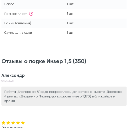
Насос
1 шт
1 шт
Рем.комплект
?
Банки (сиденья)
1 шт
Сумка для лодки
1 шт
Отзывы о лодке Инзер 1,5 (350)
Александр
07.04.2021
Ребята ,благодарю !Лодка понравилась ,качество на высоте .Доставка
4 дня до г.Владимир.Планирую заказать инзер 1(170) в ближайшее
время .