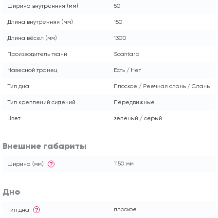
Ширина внутренняя (мм)
50
Длина внутренняя (мм)
150
Длина вёсел (мм)
1300
Производитель ткани
Scantarp
Навесной транец
Есть / Нет
Тип дна
Плоское / Реечная слань / Слань
Тип креплений сидений
Передвижные
Цвет
зеленый / серый
Внешние габариты
1150 мм
Ширина (мм)
?
Дно
плоское
Тип дна
?