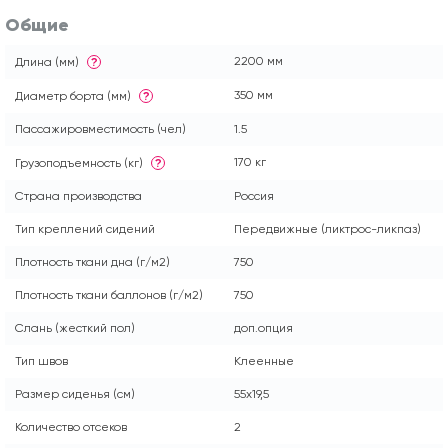
Общие
2200 мм
Длина (мм)
?
350 мм
Диаметр борта (мм)
?
Пассажировместимость (чел)
1.5
170 кг
Грузоподъемность (кг)
?
Страна производства
Россия
Тип креплений сидений
Передвижные (ликтрос-ликпаз)
Плотность ткани дна (г/м2)
750
Плотность ткани баллонов (г/м2)
750
Слань (жесткий пол)
доп.опция
Тип швов
Клеенные
Размер сиденья (см)
55x19,5
Количество отсеков
2