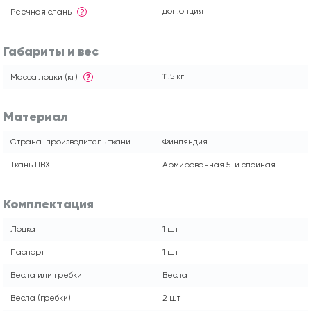
доп.опция
Реечная слань
?
Габариты и вес
11.5 кг
Масса лодки (кг)
?
Материал
Страна-производитель ткани
Финляндия
Ткань ПВХ
Армированная 5-и слойная
Комплектация
Лодка
1 шт
Паспорт
1 шт
Весла или гребки
Весла
Весла (гребки)
2 шт