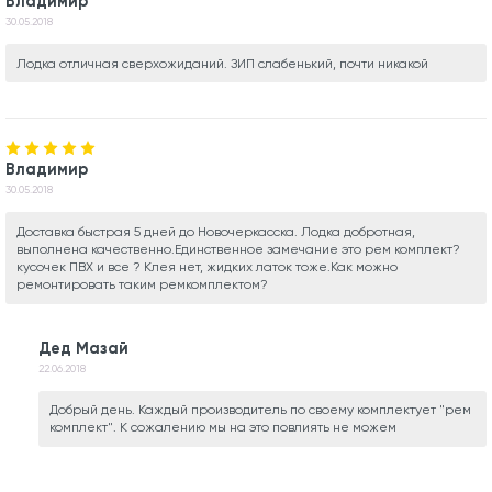
Владимир
30.05.2018
Лодка отличная сверхожиданий. ЗИП слабенький, почти никакой
Владимир
30.05.2018
Доставка быстрая 5 дней до Новочеркасска. Лодка добротная,
выполнена качественно.Единственное замечание это рем комплект?
кусочек ПВХ и все ? Клея нет, жидких латок тоже.Как можно
ремонтировать таким ремкомплектом?
Дед Мазай
22.06.2018
Добрый день. Каждый производитель по своему комплектует "рем
комплект". К сожалению мы на это повлиять не можем