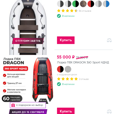
86 отзывов
В наличии
Купить
ОТГРУЗИМ ЗАВТРА
55 000 ₽
79 300 ₽
Лодка ПВХ DRAGON 360 Sport НДНД
с надувным дном
2 отзыва
В наличии
6 подарков на выбор
Купить
АКЦИЯ ДО 15 СЕНТЯБРЯ