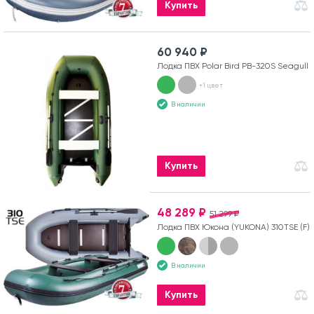
Купить
60 940 ₽
Лодка ПВХ Polar Bird PB-320S Seagull
+1 цвет
В наличии
Купить
48 289 ₽
51 299 ₽
Лодка ПВХ Юкона (YUKONA) 310TSE (F)
В наличии
Купить